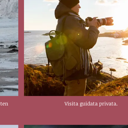
oten
Visita guidata privata.